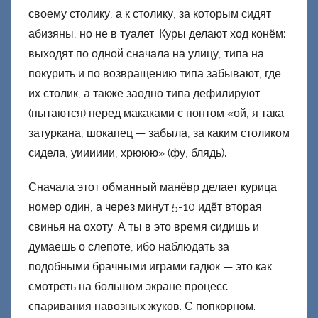
своему столику, а к столику, за которым сидят
абизяны, но не в туалет. Куры делают ход конём:
выходят по одной сначала на улицу, типа на
покурить и по возвращению типа забывают, где
их столик, а также заодно типа дефилируют
(пытаются) перед макаками с понтом «ой, я така
затуркана, шокапец — забыла, за каким столиком
сидела, уииииии, хрююю» (фу, блядь).
Сначала этот обманный манёвр делает курица
номер один, а через минут 5-10 идёт вторая
свинья на охоту. А ты в это время сидишь и
думаешь о слепоте, ибо наблюдать за
подобными брачными играми гадюк — это как
смотреть на большом экране процесс
спаривания навозных жуков. С попкорном.