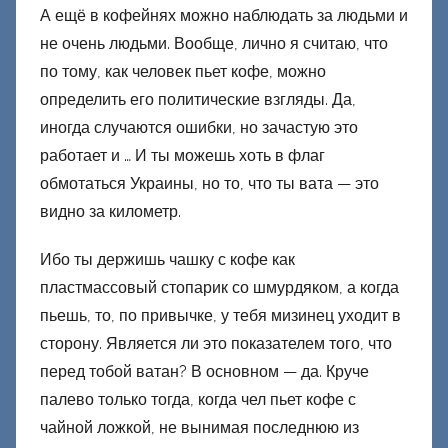
Д
А ещё в кофейнях можно наблюдать за людьми и
о
не очень людьми. Вообще, лично я считаю, что
н
по тому, как человек пьет кофе, можно
е
определить его политические взгляды. Да,
ц
иногда случаются ошибки, но зачастую это
к
работает и … И ты можешь хоть в флаг
и
обмотаться Украины, но то, что ты вата — это
й
видно за километр.
Ибо ты держишь чашку с кофе как
пластмассовый стопарик со шмурдяком, а когда
пьешь, то, по привычке, у тебя мизинец уходит в
сторону. Является ли это показателем того, что
перед тобой ватан? В основном — да. Круче
палево только тогда, когда чел пьет кофе с
чайной ложкой, не вынимая последнюю из