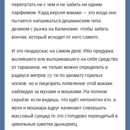
перепутать ни с чем и не забить ни одним
парфюмом. Хард версия макаки — это когда оно
пытается напшикаться дешманским типа
дезиком с рынка на Калиновке, чтобы забить
вончак, который исходит от него самого.
И это пиздаускас на самом деле. Ибо придурка,
вылившего или выпшикавшего на себя средство
от тараканов, не только можно определить в
радиусе метров 15-ти по аромату горелых
носков, но и лицезреть появление этой макаки,
наблюдая за мухами и мошками. На полном
серьёзе: если видишь, что идёт непонятно кто, а
мухи и мошкара вдруг начинают совершать
массовый суицид то это стопудово переодетый в
цивильные шмотки дыныриец.