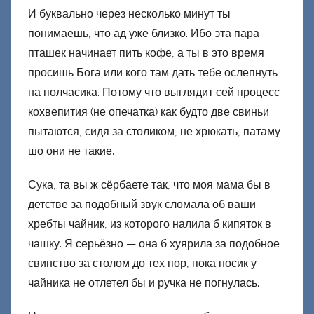
И буквально через несколько минут ты
понимаешь, что ад уже близко. Ибо эта пара
пташек начинает пить кофе, а ты в это время
просишь Бога или кого там дать тебе ослепнуть
на полчасика. Потому что выглядит сей процесс
кохвепития (не опечатка) как будто две свиньи
пытаются, сидя за столиком, не хрюкать, патаму
шо они не такие.
Сука, та вы ж сёрбаете так, что моя мама бы в
детстве за подобный звук сломала об ваши
хребты чайник, из которого налила б кипяток в
чашку. Я серьёзно — она б хуярила за подобное
свинство за столом до тех пор, пока носик у
чайника не отлетел бы и ручка не погнулась.