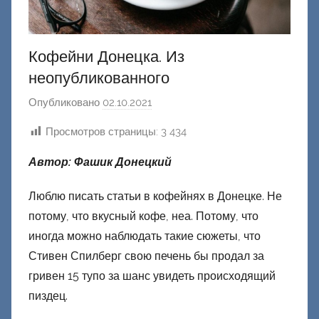
Кофейни Донецка. Из
неопубликованного
Опубликовано
02.10.2021
а
в
Просмотров страницы:
3 434
т
о
Автор: Фашик Донецкий
р
о
Люблю писать статьи в кофейнях в Донецке. Не
м
потому, что вкусный кофе, неа. Потому, что
Ф
иногда можно наблюдать такие сюжеты, что
а
Стивен Спилберг свою печень бы продал за
ш
гривен 15 тупо за шанс увидеть происходящий
и
пиздец.
к