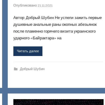
Опубликовано
21.11.2021
а
в
Автор: Добрый Шубин Не успели зажить первые
т
о
душевные анальные раны окопных абезьянок
р
после пламенно горячего визита украинского
о
ударного «Байрактара» на
м
Ф
Читать далее
а
ш
и
Добрый Шубин
к
Д
о
н
е
ц