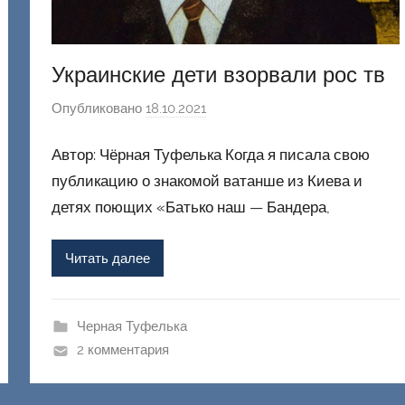
Украинские дети взорвали рос тв
Опубликовано
18.10.2021
а
в
Автор: Чёрная Туфелька Когда я писала свою
т
о
публикацию о знакомой ватанше из Киева и
р
детях поющих «Батько наш — Бандера,
о
м
Читать далее
Ф
а
ш
Черная Туфелька
и
2 комментария
к
Д