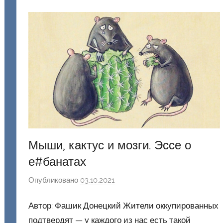
о
н
е
ц
к
и
й
Мыши, кактус и мозги. Эссе о
е#банатах
Опубликовано
03.10.2021
а
в
Автор: Фашик Донецкий Жители оккупированных
т
о
подтвердят — у каждого из нас есть такой