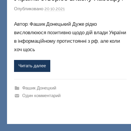
Опубликовано
20.10.2021
а
в
Автор: Фашик Донецький Дуже рідко
т
о
висловлююся позитивно щодо дій влади України
р
в інформаційному протистоянні з рф, але коли
о
хоч щось
м
Ф
Читать далее
а
ш
и
Фашик Донецкий
к
Один комментарий
Д
о
н
е
ц