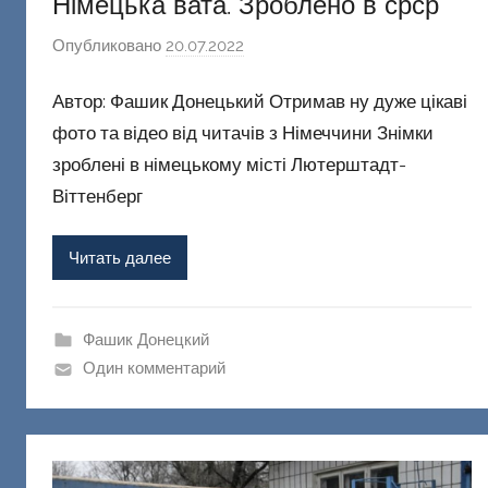
Німецька вата. Зроблено в срср
Опубликовано
20.07.2022
а
в
Автор: Фашик Донецький Отримав ну дуже цікаві
т
о
фото та відео від читачів з Німеччини Знімки
р
зроблені в німецькому місті Лютерштадт-
о
Віттенберг
м
Ф
Читать далее
а
ш
и
Фашик Донецкий
к
Один комментарий
Д
о
н
е