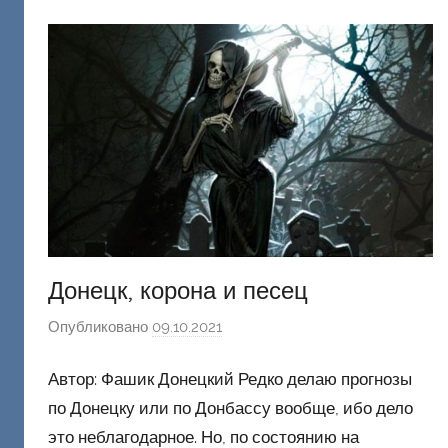
к
и
й
Донецк, корона и песец
Опубликовано
09.10.2021
а
в
Автор: Фашик Донецкий Редко делаю прогнозы
т
о
по Донецку или по Донбассу вообще, ибо дело
р
это неблагодарное. Но, по состоянию на