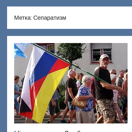
русню
Донецкий
Метка:
Сепаратизм