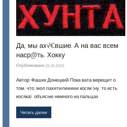
к
и
й
Да, мы ах√€вшие. А на вас всем
наср@ть. Хокку
Опубликовано
21.10.2021
а
в
Автор: Фашик Донецкий Пока вата верещит о
т
о
том, что, мол пахитилиииии косяк (ну, то есть
р
косяка), объясню немного на пальцах
о
м
Читать далее
Ф
а