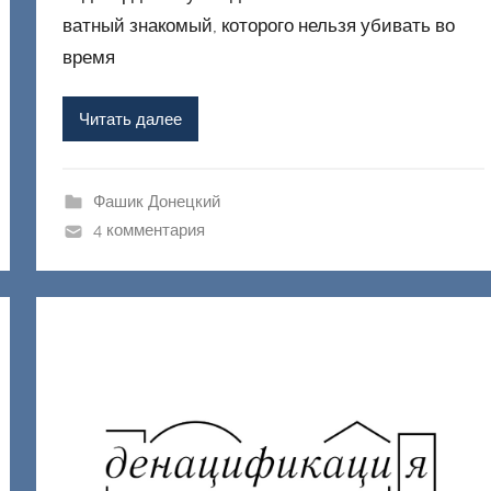
р
ватный знакомый, которого нельзя убивать во
о
время
м
Ф
Читать далее
а
ш
и
Фашик Донецкий
к
4 комментария
Д
о
н
е
ц
к
и
й