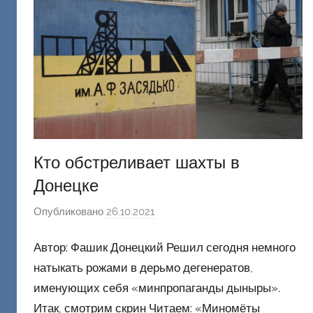
ц
к
и
й
Кто обстреливает шахты в
Донецке
Опубликовано
26.10.2021
а
в
Автор: Фашик Донецкий Решил сегодня немного
т
о
натыкать рожами в дерьмо дегенератов,
р
именующих себя «минпропаганды дыныры».
о
Итак, смотрим скрин Читаем: «Миномёты