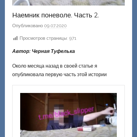
Наемник поневоле. Часть 2.
Опубликовано
09.07.2020
а
в
Просмотров страницы:
971
т
о
Автор: Черная Туфелька
р
о
Около месяца назад в своей статье я
м
опубликовала первую часть этой истории
Ф
а
ш
и
к
Д
о