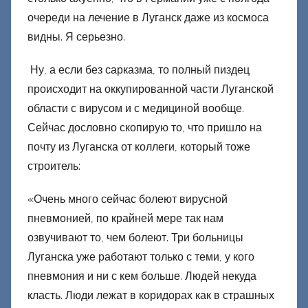
е
очереди на лечение в Луганск даже из космоса
ц
к
видны. Я серьезно.
и
Ну, а если без сарказма, то полный пиздец
й
происходит на оккупированной части Луганской
области с вирусом и с медициной вообще.
Сейчас дословно скопирую то, что пришло на
почту из Луганска от коллеги, который тоже
строитель:
«Очень много сейчас болеют вирусной
пневмонией, по крайней мере так нам
озвучивают то, чем болеют. Три больницы
Луганска уже работают только с теми, у кого
пневмония и ни с кем больше. Людей некуда
класть. Люди лежат в коридорах как в страшных