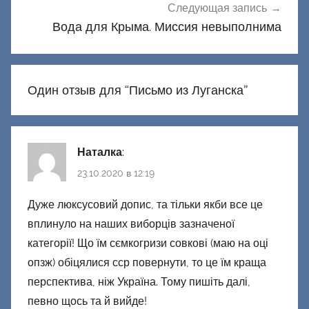
Следующая запись
Вода для Крыма. Миссия невыполнима
Один отзыв для “
Письмо из Луганска
”
Наталка
:
23.10.2020 в 12:19
Дуже люксусовий допис, та тільки якби все це
вплинуло на наших виборців зазначеної
категорії! Що їм сємкогризи совкові (маю на оці
опзж) обіцялися сср повернути, то це їм краща
перспектива, ніж Україна. Тому пишіть далі,
певно щось та й вийде!