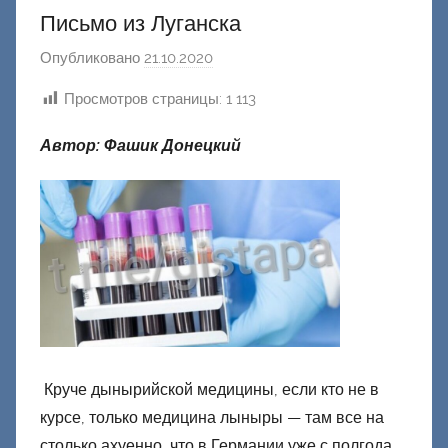
Письмо из Луганска
Опубликовано
21.10.2020
а
в
Просмотров страницы:
1 113
т
о
Автор: Фашик Донецкий
р
о
м
Ф
а
ш
и
к
Д
Круче дынырийской медицины, если кто не в
о
курсе, только медицина лыныры — там все на
н
столько ахуенно, что в Германии уже с полгода