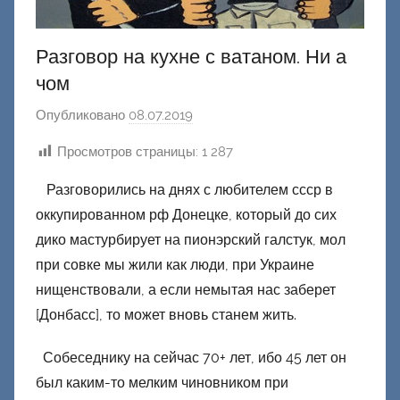
Разговор на кухне с ватаном. Ни а
чом
Опубликовано
08.07.2019
а
в
Просмотров страницы:
1 287
т
о
Разговорились на днях с любителем ссср в
р
оккупированном рф Донецке, который до сих
о
дико мастурбирует на пионэрский галстук, мол
м
при совке мы жили как люди, при Украине
Ф
нищенствовали, а если немытая нас заберет
а
[Донбасс], то может вновь станем жить.
ш
и
Собеседнику на сейчас 70+ лет, ибо 45 лет он
к
был каким-то мелким чиновником при
Д