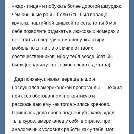
«жар-птица» и побухать более дорогой шмурдяк,
чем обычные рабы. Если б ты был ваааще
крутым, партийной шишкой то есть, то ты б мог
себе позволить отдыхать в люксовых номерах и
не стоять в очереди на машину-квартиру-
мебель по 15 лет, в отличие от твоих
соотечественников, ибо у тебя везде блат бы
был» [ненавижу это совкое слово с детства].
Дед психанул, начал верещать шо я
наслушался американской пропаганды — не жил
при ссср обетованном, но критикую и
рассказываю ему как тогда жилось хреново.
Пришлось деда снова подъебнуть, кажу: «дед,
ты в курсе, американец у себя в стране, при
аналогичных условиях работы как у тебя, мог