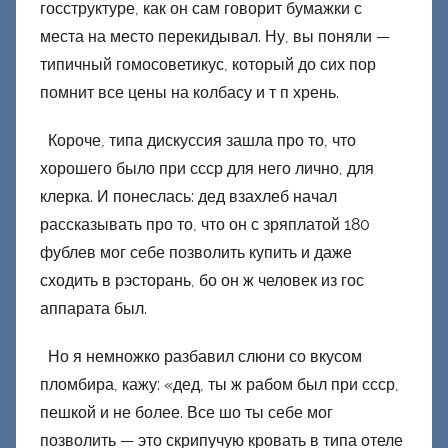
госструктуре, как он сам говорит бумажки с
о
места на место перекидывал. Ну, вы поняли —
н
типичный гомосоветикус, который до сих пор
е
помнит все цены на колбасу и т п хрень.
ц
к
Короче, типа дискуссия зашла про то, что
и
хорошего было при ссср для него лично, для
й
клерка. И понеслась: дед взахлеб начал
рассказывать про то, что он с зряплатой 180
фублев мог себе позволить купить и даже
сходить в рэсторань, бо он ж человек из гос
аппарата был.
Но я немножко разбавил слюни со вкусом
пломбира, кажу: «дед, ты ж рабом был при ссср,
пешкой и не более. Все шо ты себе мог
позволить — это скрипучую кровать в типа отеле