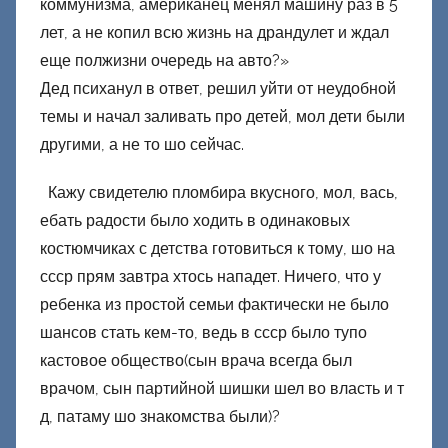
коммунизма, американец менял машину раз в 5
лет, а не копил всю жизнь на драндулет и ждал
еще полжизни очередь на авто?»
Дед психанул в ответ, решил уйти от неудобной
темы и начал заливать про детей, мол дети были
другими, а не то шо сейчас.
Кажу свидетелю пломбира вкусного, мол, вась,
ебать радости было ходить в одинаковых
костюмчиках с детства готовиться к тому, шо на
ссср прям завтра хтось нападет. Ничего, что у
ребенка из простой семьи фактически не было
шансов стать кем-то, ведь в ссср было тупо
кастовое общество(сын врача всегда был
врачом, сын партийной шишки шел во власть и т
д, патаму шо знакомства были)?