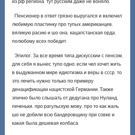
из рф региона, тут русским даже не воняло.
Пенсионер в ответ грязно выругался и включил
любимую пластинку про тупых американцев,
вяликую расию и шо она, кацапстанская орда,
полюбому всех победит.
Эпилог. За все время типа дискусскии с пенсом,
для себя я вынес тупо одно: если чел хочет жить
в выдуманном мире идиотизма и веры в ссср, то
это лечить нужно только по примеру
денацификации нацистской Германии. Также
эпично было слышать от дедугана про Нуланд,
печеньки, про рагульскую мову, про то как жаль
шо не добили всю бандеровщину при совке и
какая была дешевая колбаса.