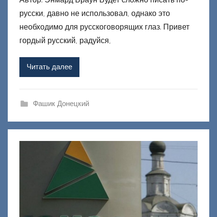
т
русски, давно не использовал, однако это
о
р
необходимо для русскоговорящих глаз. Привет
о
гордый русский, радуйся,
м
Ф
Читать далее
а
ш
и
Фашик Донецкий
к
Д
о
н
е
ц
к
и
й