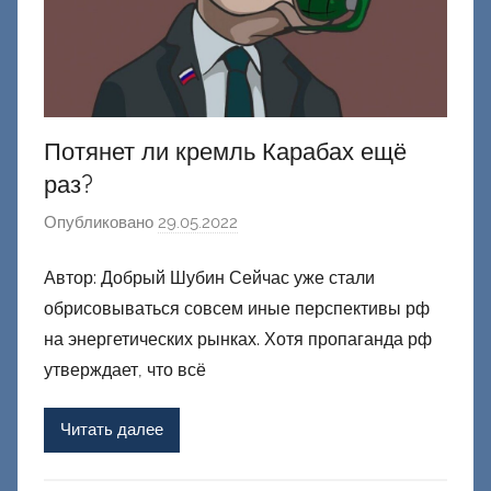
Потянет ли кремль Карабах ещё
раз?
Опубликовано
29.05.2022
а
в
Автор: Добрый Шубин Сейчас уже стали
т
обрисовываться совсем иные перспективы рф
о
р
на энергетических рынках. Хотя пропаганда рф
о
утверждает, что всё
м
Ф
Читать далее
а
ш