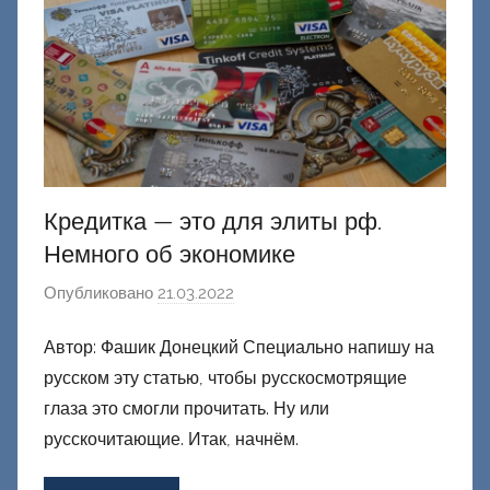
ц
к
и
й
Кредитка — это для элиты рф.
Немного об экономике
Опубликовано
21.03.2022
а
в
Автор: Фашик Донецкий Специально напишу на
т
русском эту статью, чтобы русскосмотрящие
о
р
глаза это смогли прочитать. Ну или
о
русскочитающие. Итак, начнём.
м