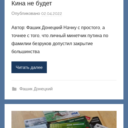
Кина не будет
Опубликовано
02.04.2022
а
в
Автор: Фашик Донецкий Начну с простого, а
т
точнее с того, что личный минетчик путина по
о
р
фамилии безруков допустил закрытие
о
большинства
м
Ф
Читать далее
а
ш
и
Фашик Донецкий
к
Д
о
н
е