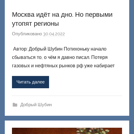
Москва идёт на дно. Но первыми
утопят регионы
Опубликовано
30.04.2022
а
в
Автор: Добрый Шубин Потихоньку начало
т
сбываться то, о чём я давно писал. Потеря
о
р
газовых и нефтяных рынков рф уже набирает
о
м
Читать далее
Ф
а
ш
Добрый Шубин
и
к
Д