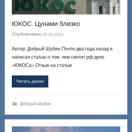
ЮКОС. Цунами близко
Опубликовано
16.05.2022
а
в
Автор: Добрый Шубин Почти два года назад я
т
написал статью о том, чем светит рф дело
о
р
«ЮКОСа» Отзыв на статью
о
м
Читать далее
Ф
а
ш
Добрый Шубин
и
к
Д