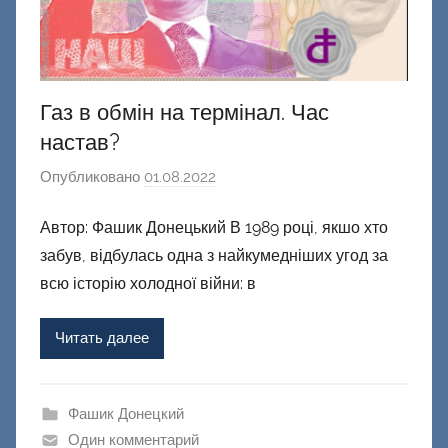
Газ в обмін на термінал. Час
настав?
Опубликовано
01.08.2022
а
в
Автор: Фашик Донецький В 1989 році, якшо хто
т
забув, відбулась одна з найкумедніших угод за
о
р
всю історію холодної війни: в
о
м
Читать далее
Ф
а
ш
Фашик Донецкий
и
Один комментарий