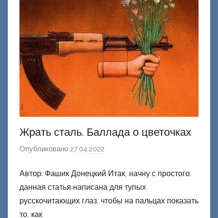
о
н
е
ц
к
и
й
Жрать сталь. Баллада о цветочках
Опубликовано
27.04.2022
а
в
Автор: Фашик Донецкий Итак, начну с простого:
т
данная статья написана для тупых
о
р
русскочитающих глаз, чтобы на пальцах показать
о
то, как