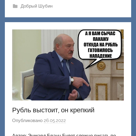
и
Добрый Шубин
к
Д
о
н
е
ц
к
и
й
Рубль выстоит, он крепкий
Опубликовано
26.05.2022
а
в
Автор: Энмард Браун Будет сложно писать по-