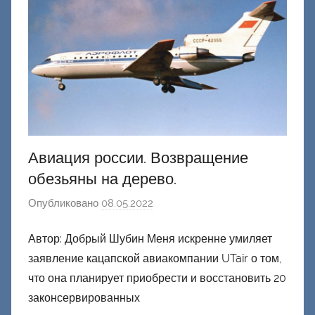
о
н
е
ц
к
и
й
Авиация россии. Возвращение
обезьяны на дерево.
Опубликовано
08.05.2022
а
в
Автор: Добрый Шубин Меня искренне умиляет
т
заявление кацапской авиакомпании UTair о том,
о
р
что она планирует приобрести и восстановить 20
о
законсервированных
м