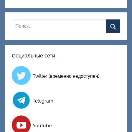
и
к
Д
о
н
е
ц
Социальные сети
к
и
й
Twitter (временно недоступен)
Telegram
YouTube