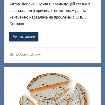
Автор: Добрый Шубин В предыдущей статье я
т
рассказывал о причинах, по которым рашка
о
р
неизбежно нарвалась на проблемы с ОПЕК.
о
Сегодня
м
Ф
Читать далее
а
ш
и
Добрый Шубин
к
Д
о
н
е
ц
к
и