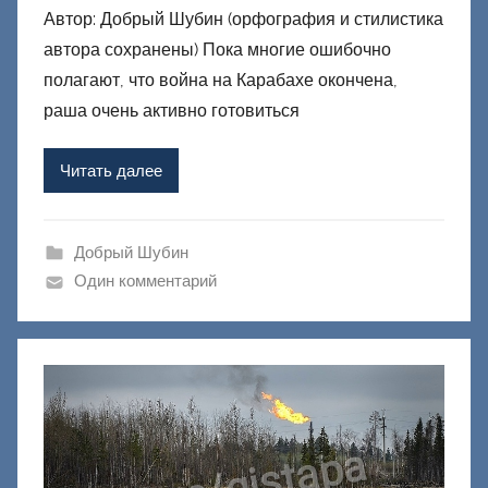
Автор: Добрый Шубин (орфография и стилистика
т
автора сохранены) Пока многие ошибочно
о
р
полагают, что война на Карабахе окончена,
о
раша очень активно готовиться
м
Ф
Читать далее
а
ш
и
Добрый Шубин
к
Один комментарий
Д
о
н
е
ц
к
и