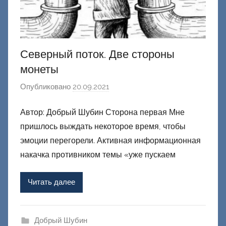
Северный поток. Две стороны
монеты
Опубликовано
20.09.2021
а
в
Автор: Добрый Шубин Сторона первая Мне
т
пришлось выждать некоторое время, чтобы
о
р
эмоции перегорели. Активная информационная
о
накачка противником темы «уже пускаем
м
Ф
Читать далее
а
ш
и
Добрый Шубин