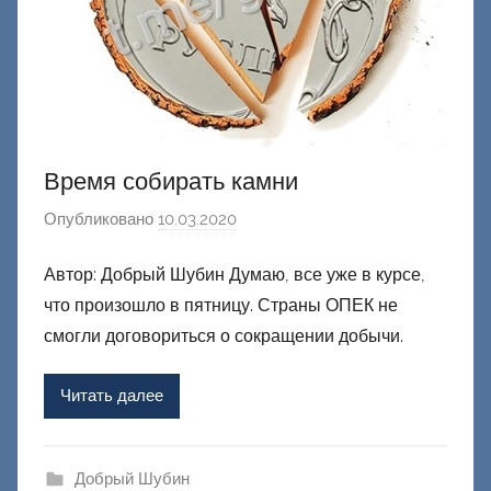
й
Время собирать камни
Опубликовано
10.03.2020
а
в
Автор: Добрый Шубин Думаю, все уже в курсе,
т
что произошло в пятницу. Страны ОПЕК не
о
р
смогли договориться о сокращении добычи.
о
м
Читать далее
Ф
а
ш
Добрый Шубин