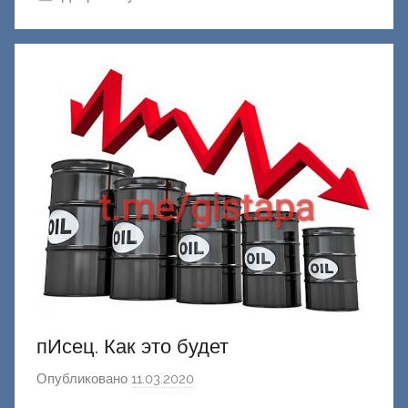
к
Д
о
н
е
ц
к
и
й
пИсец. Как это будет
Опубликовано
11.03.2020
а
в