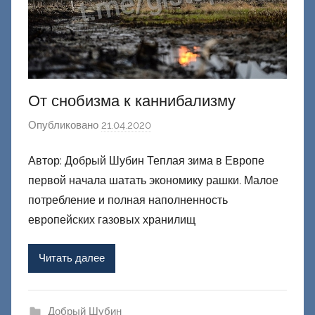
й
От снобизма к каннибализму
Опубликовано
21.04.2020
а
в
Автор: Добрый Шубин Теплая зима в Европе
т
первой начала шатать экономику рашки. Малое
о
р
потребление и полная наполненность
о
европейских газовых хранилищ
м
Ф
Читать далее
а
ш
и
Добрый Шубин