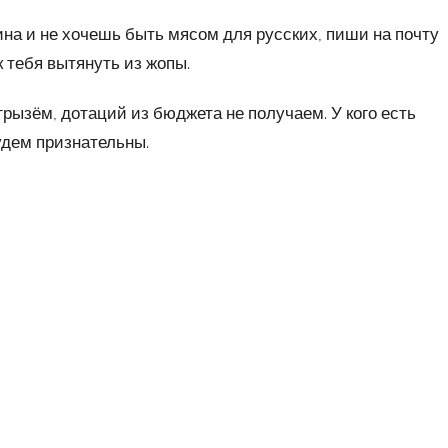
на и не хочешь быть мясом для русских, пиши на почту
к тебя вытянуть из жопы.
грызём, дотаций из бюджета не получаем. У кого есть
удем признательны.