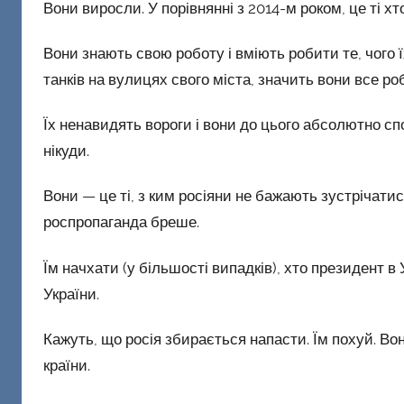
Д
Вони виросли. У порівнянні з 2014-м роком, це ті х
о
н
Вони знають свою роботу і вміють робити те, чого 
е
танків на вулицях свого міста, значить вони все р
ц
к
Їх ненавидять вороги і вони до цього абсолютно спо
и
нікуди.
й
Вони — це ті, з ким росіяни не бажають зустрічатис
роспропаганда бреше.
Їм начхати (у більшості випадків), хто президент в
України.
Кажуть, що росія збирається напасти. Їм похуй. Вони
країни.