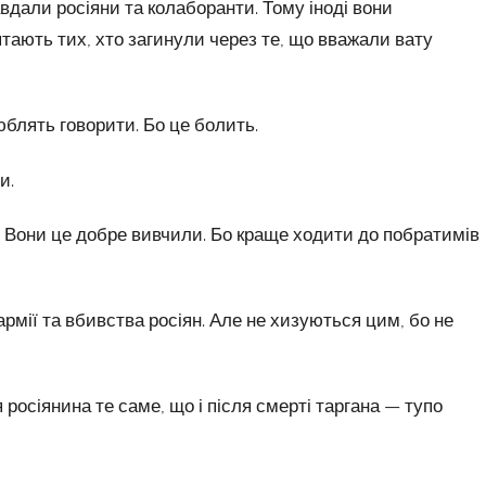
авдали росіяни та колаборанти. Тому іноді вони
тають тих, хто загинули через те, що вважали вату
люблять говорити. Бо це болить.
и.
у. Вони це добре вивчили. Бо краще ходити до побратимів
армії та вбивства росіян. Але не хизуються цим, бо не
росіянина те саме, що і після смерті таргана — тупо