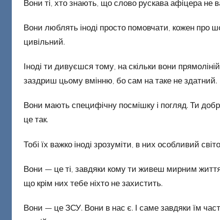
Вони ті, хто знають, що слово рускава афіцера не в
Вони люблять іноді просто помовчати, кожен про шос
цивільний.
Іноді ти дивуєшся тому, на скільки вони прямолінійн
заздриш цьому вмінню, бо сам на таке не здатний.
Вони мають специфічну посмішку і погляд. Ти добре
це так.
Тобі їх важко іноді зрозуміти, в них особливий світо
Вони — це ті, завдяки кому ти живеш мирним життям 
що крім них тебе ніхто не захистить.
Вони — це ЗСУ. Вони в нас є. І саме завдяки їм час