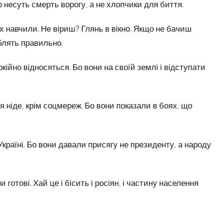
то несуть смерть ворогу, а не хлопчики для биття.
їх навчили. Не віриш? Глянь в вікно. Якщо не бачиш
облять правильно.
кійно відносяться. Бо вони на своїй землі і відступати
я ніде, крім соцмереж. Бо вони показали в боях, що
 Україні. Бо вони давали присягу не президенту, а народу
 готові. Хай це і бісить і росіян, і частину населення