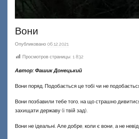
Вони
Опубликовано
06.12.2021
а
в
Просмотров страницы:
1 832
т
о
Автор: Фашик Донецький
р
о
Вони поряд. Подобається це тобі чи не подобається
м
Ф
Вони позбавили тебе того, на що страшно дивитися
а
захищати державу (і твій зад).
ш
и
Вони не ідеальні. Але добре, коли є вони, а не невід
к