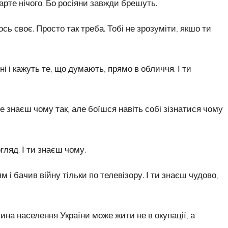
арте нічого. Бо росіяни завжди брешуть.
ь своє. Просто так треба. Тобі не зрозуміти, якшо ти
і і кажуть те, що думають, прямо в обличчя. І ти
 знаєш чому так, але боїшся навіть собі зізнатися чому
гляд. І ти знаєш чому.
і бачив війну тільки по телевізору. І ти знаєш чудово,
тина населення України може жити не в окупації, а