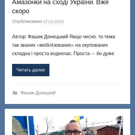
Амазонки на сході України. Вже
скоро
Опубликовано
17.03.2022
а
в
Автор: Фашик Донецький Якщо чесно, то тема
т
так званих «мобілізованих» на окупованих
о
р
складна і проста водночас. Проста — бо дуже
о
м
Читать далее
Ф
а
ш
Фашик Донецкий
и
к
Д
о
н