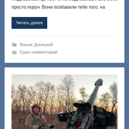
р
просто поруч. Вони позбавили тебе того, на
о
м
Читать далее
Ф
а
ш
Фашик Донецкий
и
Один комментарий
к
Д
о
н
е
ц
к
и
й