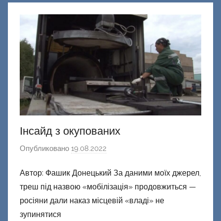
к
Д
о
н
е
ц
к
и
й
Інсайд з окупованих
Опубликовано
19.08.2022
а
в
Автор: Фашик Донецький За даними моїх джерел,
т
треш під назвою «мобілізація» продовжиться —
о
р
росіяни дали наказ місцевій «владі» не
о
зупинятися