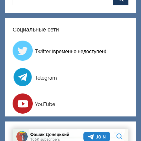
и
й
Социальные сети
Twitter (временно недоступен)
Telegram
YouTube