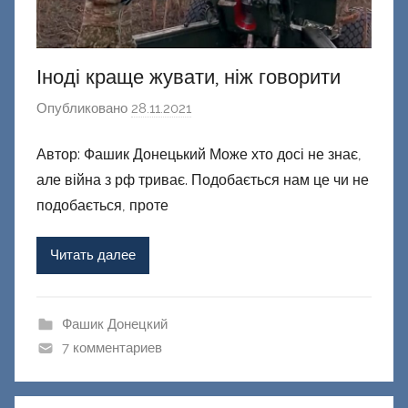
Іноді краще жувати, ніж говорити
Опубликовано
28.11.2021
а
в
Автор: Фашик Донецький Може хто досі не знає,
т
але війна з рф триває. Подобається нам це чи не
о
р
подобається, проте
о
м
Читать далее
Ф
а
ш
Фашик Донецкий
и
7 комментариев
к
Д