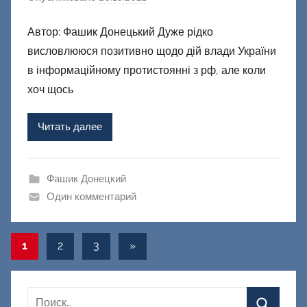
в
Автор: Фашик Донецький Дуже рідко
т
висловлююся позитивно щодо дій влади України
о
р
в інформаційному протистоянні з рф, але коли
о
хоч щось
м
Ф
Читать далее
а
ш
и
Фашик Донецкий
к
Один комментарий
Д
о
Навигация
Следующие
1
2
3
»
н
записи
е
по
ц
записям
к