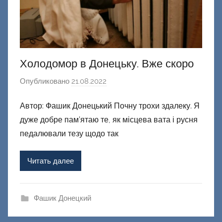
Холодомор в Донецьку. Вже скоро
Опубликовано
21.08.2022
а
в
Автор: Фашик Донецький Почну трохи здалеку. Я
т
дуже добре пам’ятаю те, як місцева вата і русня
о
р
педалювали тезу щодо так
о
м
Читать далее
Ф
а
ш
Фашик Донецкий
и