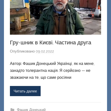
е
ц
к
и
й
Гру-шник в Києві. Частина друга
Опубликовано
09.02.2022
а
в
Автор: Фашик Донецький Українці, як на мене,
т
занадто толерантна нація. Я серйозно — не
о
р
зважаючи на те, що саме росіяни
о
м
Читать далее
Ф
а
ш
Фашик Донецкий