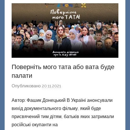
о
н
е
ц
к
и
й
Поверніть мого тата або вата буде
палати
Опубликовано
20.11.2021
а
в
Автор: Фашик Донецький В Україні анонсували
т
вихід документального фільму, який буде
о
р
присвячений тим дітям, батьків яких затримали
о
російські окупанти на