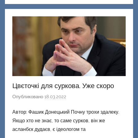
о
н
е
ц
к
и
й
Цвєточкі для суркова. Уже скоро
Опубликовано
18.03.2022
а
в
Автор: Фашик Донецький Почну трохи здалеку.
т
Якщо хто не знає, то саме сурков, він же
о
р
асланбєк дудаєв, є ідеологом та
о