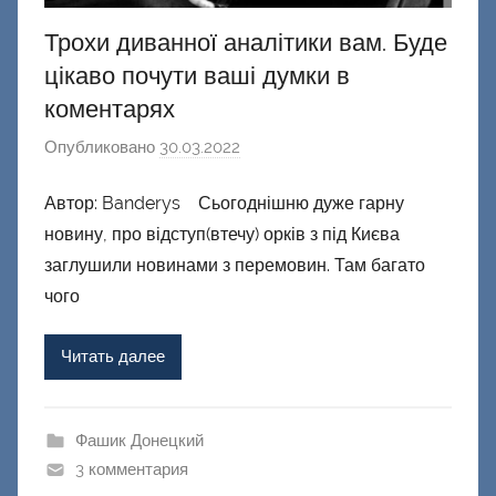
Трохи диванної аналітики вам. Буде
цікаво почути ваші думки в
коментарях
Опубликовано
30.03.2022
а
в
Автор: Banderys Сьогоднішню дуже гарну
т
новину, про відступ(втечу) орків з під Києва
о
р
заглушили новинами з перемовин. Там багато
о
чого
м
Ф
Читать далее
а
ш
и
Фашик Донецкий
к
3 комментария
Д