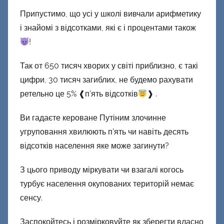
Припустимо, що усі у школі вивчали арифметику
і знайомі з відсотками, які є і процентами також
!
Так от 650 тисяч хворих у світі приблизно, є такі
цифри, 30 тисяч загиблих, не будемо рахувати
ретельно це 5% ❰п’ять відсотків
❱ .
Ви гадаєте кероване Путіним злочинне
угруповання хвилюють п’ять чи навіть десять
відсотків населення яке може загинути?
З цього приводу міркувати чи взагалі когось
турбує населення окупованих територій немає
сенсу.
Заспокойтесь і розмірковуйте як зберегти власно