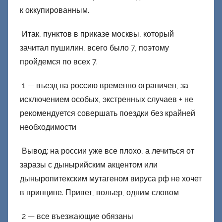
е
к оккупированным.
ц
Итак, пунктов в приказе москвы, который
к
зачитал пушилин, всего было 7, поэтому
и
й
пройдемся по всех 7.
1 — въезд на россию временно ограничен, за
исключением особых, экстренных случаев + не
рекомендуется совершать поездки без крайней
необходимости
Вывод: на россии уже все плохо, а лечиться от
заразы с дынырийским акцентом или
дыныропитекским мутагеном вируса рф не хочет
в принципе. Привет, вольер, одним словом
2 — все въезжающие обязаны