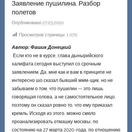
Заявление пушилина. Разбор
полетов
Опубликовано
27.03.2020
а
в
Просмотров страницы:
1 070
т
о
Автор: Фашик Донецкий
р
Если кто не в курсе, глава дынырийского
о
халифата сегодня выступил со срочным
м
заявлением. Да, мне как и вам в принципе не
Ф
интересно шо сказал бывший ммм-щик, но не
а
забываем о том, что пушилин — это лишь
ш
говорящая голова, а не самостоятельное лицо,
и
поэтому он сказал ровно то, что ему приказал
к
кремль. Исходя из этого, можно смело
Д
проанализировать отмашку москвы, по
о
состоянию на 27 марта 2020-года, по отношению
н