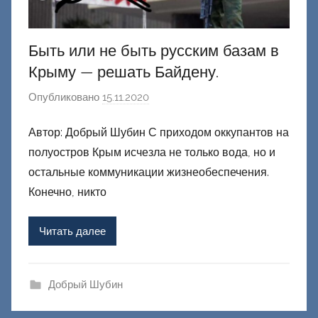
й
Быть или не быть русским базам в
Крыму — решать Байдену.
Опубликовано
15.11.2020
а
в
Автор: Добрый Шубин С приходом оккупантов на
т
полуостров Крым исчезла не только вода, но и
о
р
остальные коммуникации жизнеобеспечения.
о
Конечно, никто
м
Ф
Читать далее
а
ш
и
Добрый Шубин
к