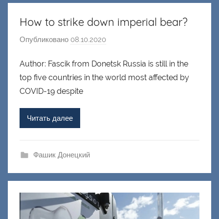
Д
о
How to strike down imperial bear?
н
е
Опубликовано
08.10.2020
а
ц
в
Author: Fascik from Donetsk Russia is still in the
к
т
и
top five countries in the world most affected by
о
й
р
COVID-19 despite
о
м
Читать далее
Ф
а
ш
Фашик Донецкий
и
к
Д
о
н