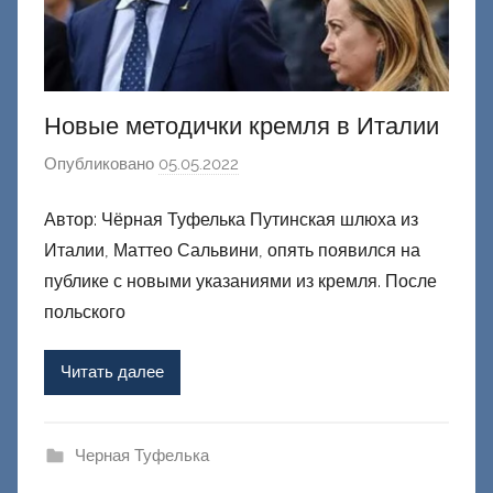
Новые методички кремля в Италии
Опубликовано
05.05.2022
а
в
Автор: Чёрная Туфелька Путинская шлюха из
т
Италии, Маттео Сальвини, опять появился на
о
р
публике с новыми указаниями из кремля. После
о
польского
м
Ф
Читать далее
а
ш
и
Черная Туфелька
к