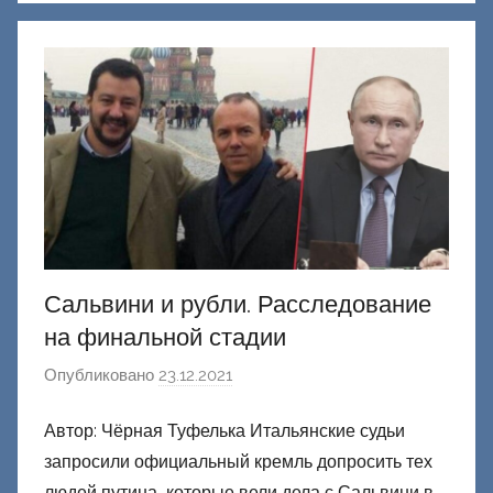
Д
о
н
е
ц
к
и
й
Сальвини и рубли. Расследование
на финальной стадии
Опубликовано
23.12.2021
а
в
Автор: Чёрная Туфелька Итальянские судьи
т
запросили официальный кремль допросить тех
о
р
людей путина, которые вели дела с Сальвини в