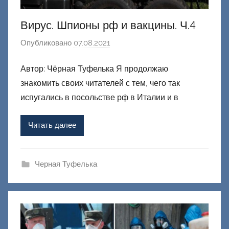
Вирус. Шпионы рф и вакцины. Ч.4
Опубликовано
07.08.2021
а
в
Автор: Чёрная Туфелька Я продолжаю
т
знакомить своих читателей с тем, чего так
о
р
испугались в посольстве рф в Италии и в
о
м
Читать далее
Ф
а
ш
Черная Туфелька
и
к
Д
о