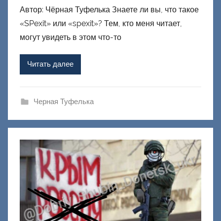
Автор: Чёрная Туфелька Знаете ли вы, что такое
т
«SPexit» или «spexit»? Тем, кто меня читает,
о
р
могут увидеть в этом что-то
о
м
Читать далее
Ф
а
ш
Черная Туфелька
и
к
Д
о
н
е
ц
к
и