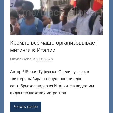
и
й
Кремль всё чаще организовывает
митинги в Италии
Опубликовано
21.11.2020
а
в
Автор: Чёрная Туфелька Среди русских в
т
твиттере набирает популярности одно
о
р
сентябрьское видео из Италии. На видео мы
о
видим темнокожих мигрантов
м
Ф
Читать далее
а