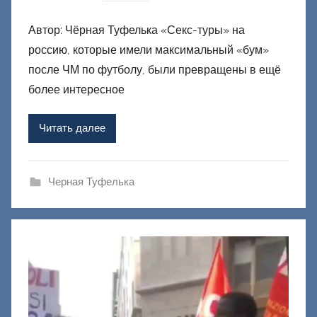
в
Автор: Чёрная Туфелька «Секс-туры» на
т
россию, которые имели максимальный «бум»
о
р
после ЧМ по футболу, были превращены в ещё
о
более интересное
м
Ф
Читать далее
а
ш
и
Черная Туфелька
к
Д
о
н
е
ц
к