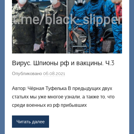
н
е
ц
к
и
й
Вирус. Шпионы рф и вакцины. Ч.3
Опубликовано
06.08.2021
а
в
Автор: Чёрная Туфелька В предыдущих двух
т
статьях мы уже многое узнали, а также то, что
о
р
среди военных из рф прибывших
о
м
Читать далее
Ф