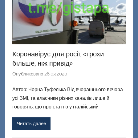
е
ц
к
и
й
Коронавірус для росії, «трохи
більше, ніж привід»
Опубликовано
26.03.2020
а
в
Автор: Чорна Туфелька Від вчорашнього вечора
т
усі ЗМІ, та власники різних каналів лише й
о
р
говорять, що про статтю у італійський
о
м
Читать далее
Ф