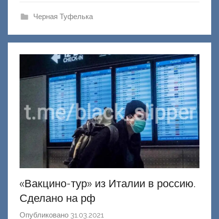
а
ш
Черная Туфелька
и
к
Д
о
н
е
ц
к
и
й
«Вакцино-тур» из Италии в россию.
Сделано на рф
Опубликовано
31.03.2021
а