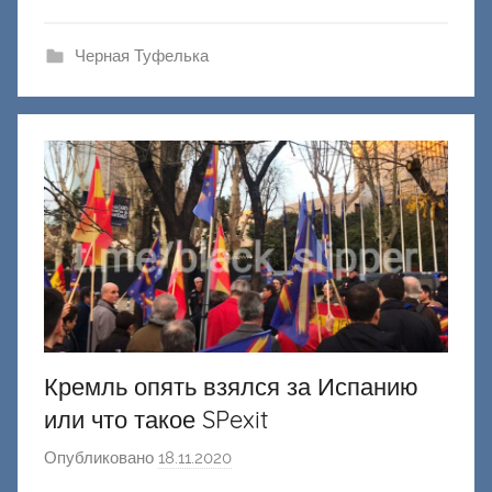
ш
и
Черная Туфелька
к
Д
о
н
е
ц
к
и
й
Кремль опять взялся за Испанию
или что такое SPexit
Опубликовано
18.11.2020
а
в