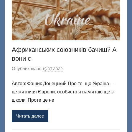
Африканських союзників бачиш? А
вони є
Опубликовано
15.07.2022
а
в
Автор: Фашик Донецький Про те, що Україна —
т
це житниця Європи, особисто я пам’ятаю ще зі
о
р
школи. Проте це не
о
м
Читать далее
Ф
а