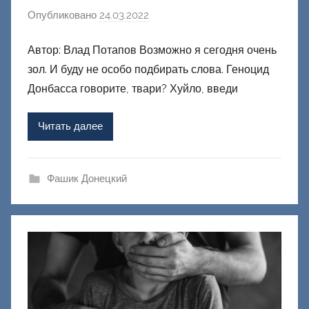
Опубликовано
24.03.2022
а
в
Автор: Влад Потапов Возможно я сегодня очень
т
зол. И буду не особо подбирать слова. Геноцид
о
р
Донбасса говорите, твари? Хуйло, введи
о
м
Читать далее
Ф
а
ш
Фашик Донецкий
и
к
Д
о
н
е
ц