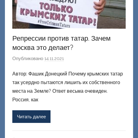
Репрессии против татар. Зачем
москва это делает?
Опубликовано
14.11.2021
а
в
Автор: Фашик Донецкий Почему крымских татар
т
так усердно пытаются лишить их собственного
о
р
места на Земле? Ответ весьма очевиден.
о
Россия, как
м
Ф
Читать далее
а
ш