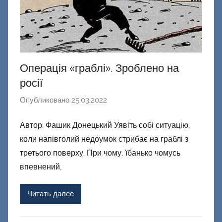
й
Операція «граблі». Зроблено на
росії
Опубликовано
25.03.2022
а
в
Автор: Фашик Донецький Уявіть собі ситуацію,
т
коли напівголий недоумок стрибає на граблі з
о
р
третього поверху. При чому, їбанько чомусь
о
впевнений,
м
Ф
Читать далее
а
ш