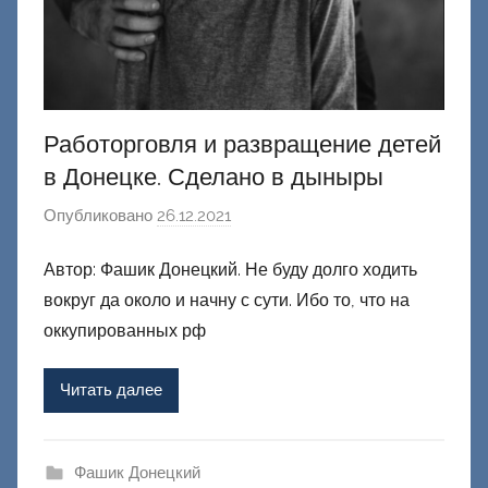
к
и
й
Работорговля и развращение детей
в Донецке. Сделано в дыныры
Опубликовано
26.12.2021
а
в
Автор: Фашик Донецкий. Не буду долго ходить
т
вокруг да около и начну с сути. Ибо то, что на
о
р
оккупированных рф
о
м
Читать далее
Ф
а
ш
Фашик Донецкий