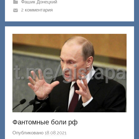
и
Фашик Донецкий
к
2 комментария
Д
о
н
е
ц
к
и
й
Фантомные боли рф
Опубликовано
18.08.2021
а