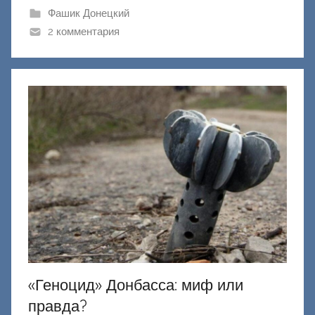
и
Фашик Донецкий
к
2 комментария
Д
о
н
е
ц
к
и
й
«Геноцид» Донбасса: миф или
правда?