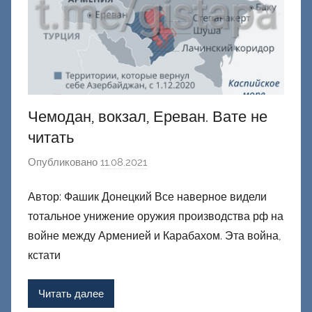
и
й
Чемодан, вокзал, Ереван. Вате не
читать
Опубликовано
11.08.2021
а
в
Автор: Фашик Донецкий Все наверное видели
т
тотальное унижение оружия производства рф на
о
р
войне между Арменией и Карабахом. Эта война,
о
кстати
м
Ф
Читать далее
а