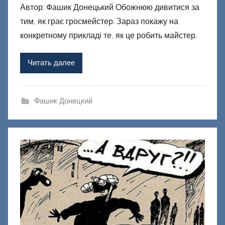
Автор: Фашик Донецький Обожнюю дивитися за
т
тим, як грає гросмейстер. Зараз покажу на
о
р
конкретному прикладі те, як це робить майстер.
о
м
Читать далее
Ф
а
ш
Фашик Донецкий
и
к
Д
о
н
е
ц
к
и