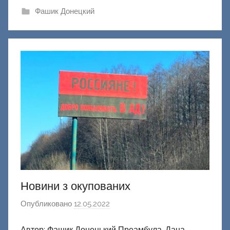
ш
Фашик Донецкий
и
к
Д
о
н
е
ц
к
и
й
Новини з окупованих
Опубликовано
12.05.2022
а
в
Автор: Фашик Донецький Преамбула. Дана