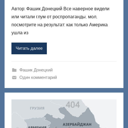
в
Автор: Фашик Донецкий Все наверное видели
т
или читали глум от роспропаганды, мол,
о
р
посмотрите на результат: как только Америка
о
ушла из
м
Ф
Читать далее
а
ш
и
Фашик Донецкий
к
Один комментарий
Д
о
н
е
ц
к