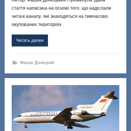
т
стаття написана на основі того, що надіслали
о
р
читачі каналу, які знаходяться на тимчасово
о
окупованих територіях
м
Ф
Читать далее
а
ш
и
Фашик Донецкий
к
Д
о
н
е
ц
к
и
й