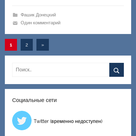
ш
и
Фашик Донецкий
к
Один комментарий
Д
о
Навигация
Следующие
1
2
»
н
записи
е
по
ц
записям
к
и
й
Социальные сети
Twitter (временно недоступен)