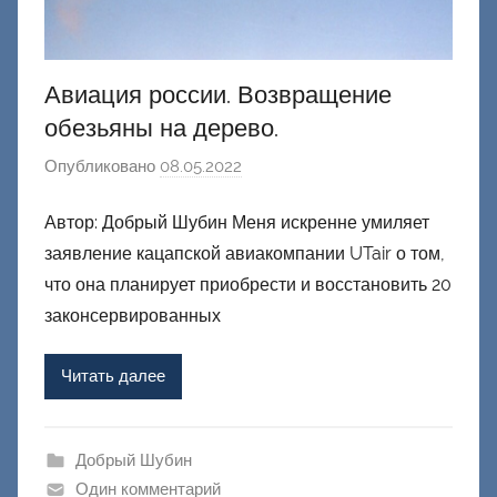
Авиация россии. Возвращение
обезьяны на дерево.
Опубликовано
08.05.2022
а
в
Автор: Добрый Шубин Меня искренне умиляет
т
заявление кацапской авиакомпании UTair о том,
о
р
что она планирует приобрести и восстановить 20
о
законсервированных
м
Ф
Читать далее
а
ш
и
Добрый Шубин
к
Один комментарий