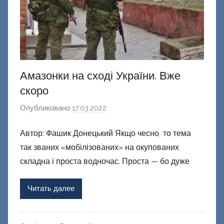
Амазонки на сході України. Вже
скоро
Опубликовано
17.03.2022
а
в
Автор: Фашик Донецький Якщо чесно, то тема
т
так званих «мобілізованих» на окупованих
о
р
складна і проста водночас. Проста — бо дуже
о
м
Читать далее
Ф
а