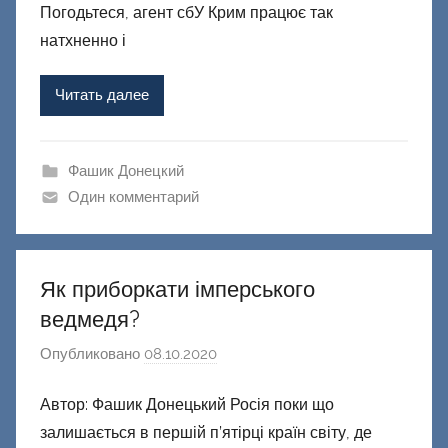
р
Погодьтеся, агент сбУ Крим працює так
о
натхненно і
м
Ф
Читать далее
а
ш
и
Фашик Донецкий
к
Один комментарий
Д
о
н
Як приборкати імперського
е
ведмедя?
ц
к
Опубликовано
08.10.2020
а
и
в
й
Автор: Фашик Донецький Росія поки що
т
залишається в першій п’ятірці країн світу, де
о