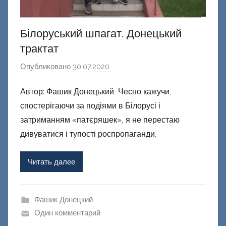
Білоруський шпагат. Донецький
трактат
Опубликовано
30.07.2020
а
в
Автор: Фашик Донецький Чесно кажучи,
т
спостерігаючи за подіями в Білорусі і
о
р
затриманням «патєряшек», я не перестаю
о
дивуватися і тупості роспропаганди,
м
Ф
Читать далее
а
ш
и
Фашик Донецкий
к
Один комментарий
Д