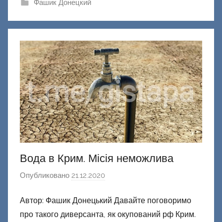
ш
Фашик Донецкий
и
к
Д
о
н
е
ц
к
и
й
Вода в Крим. Місія неможлива
Опубликовано
21.12.2020
а
в
Автор: Фашик Донецький Давайте поговоримо
т
про такого диверсанта, як окупований рф Крим.
о