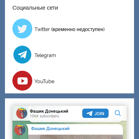
ц
Социальные сети
к
и
й
Twitter (временно недоступен)
Telegram
YouTube