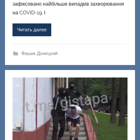
р
зафіксовано найбільше випадків захворювання
о
на COVID-19. І
м
Ф
Читать далее
а
ш
и
Фашик Донецкий
к
Д
о
н
е
ц
к
и
й