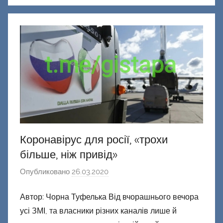
о
н
е
ц
к
и
й
Коронавірус для росії, «трохи
більше, ніж привід»
Опубликовано
26.03.2020
а
в
Автор: Чорна Туфелька Від вчорашнього вечора
т
усі ЗМІ, та власники різних каналів лише й
о