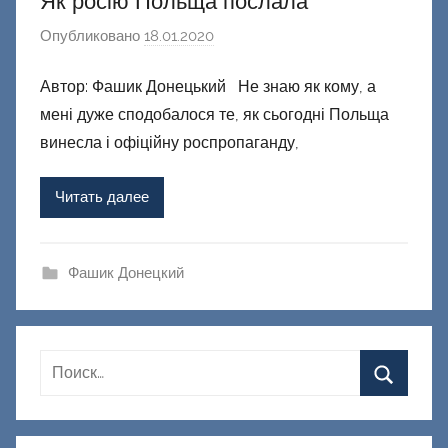
Як росію Польща послала
Опубликовано
18.01.2020
а
в
Автор: Фашик Донецький Не знаю як кому, а
т
мені дуже сподобалося те, як сьогодні Польща
о
р
винесла і офіційну роспропаганду,
о
м
Читать далее
Ф
а
ш
Фашик Донецкий
и
к
Д
о
н
е